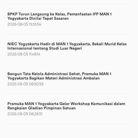
BPKP Turun Langsung ke Kelas, Pemanfaatan IFP MAN 1
Yogyakarta Dinilai Tepat Sasaran
2026-08-05 13:33:54
NIEC Yogyakarta Hadir di MAN 1 Yogyakarta, Bekali Murid Kelas
Internasional tentang Studi Luar Negeri
2026-08-05 11:48:14
Bangun Tata Kelola Administrasi Sehat, Pramuka MAN 1
Yogyakarta Bagikan Materi Administrasi Ambalan
2026-08-05 08:30:58
Pramuka MAN 1 Yogyakarta Gelar Workshop Komunikasi dalam
Rangkaian Gladian Pimpinan Satuan
2026-08-05 08:28:51